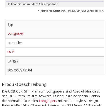
In Kooperation mit dem Affiliatepartner
* Preis wurde zuletzt am 6. Juni 2017 um 18:21 Uhr aktualisiert.
Typ
Longpaper
Hersteller
OCB
EAN(s)
3057067249504
Produktbeschreibung
Die OCB Gold Slim Premium Longpapers sind Absolut ähnlich zu
den OCB Premium slim schwarz. Es ist quasi eine special Edition
der normalen OCB Slim
Longpapers
mit neuem Style & Design.
Papergröße 108 x 43 mm mit Longpapers 32 Menge 50 Booklets,