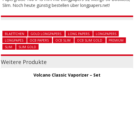
Slim. Noch heute günstig bestellen über longpapers.net!
BLAETTCHEN
GOLD LONGPAPERS
LONG PAPERS
LONGPAPERS
LONGPAPES
OCB PAPERS
OCB SLIM
OCB SLIM GOLD
PREMIUM
SLIM
SLIM GOLD
Weitere Produkte
Volcano Classic Vaporizer – Set