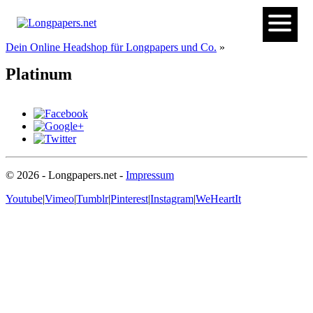
Dein Online Headshop für Longpapers und Co.
»
Platinum
© 2026 - Longpapers.net -
Impressum
Youtube
|
Vimeo
|
Tumblr
|
Pinterest
|
Instagram
|
WeHeartIt