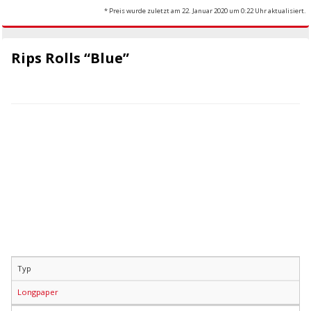
* Preis wurde zuletzt am 22. Januar 2020 um 0:22 Uhr aktualisiert.
Rips Rolls “Blue”
Typ
Longpaper