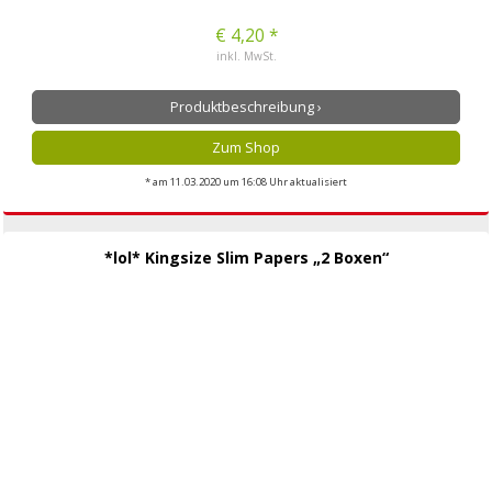
€ 4,20 *
inkl. MwSt.
Produktbeschreibung ›
Zum Shop
* am 11.03.2020 um 16:08 Uhr aktualisiert
*lol* Kingsize Slim Papers „2 Boxen“