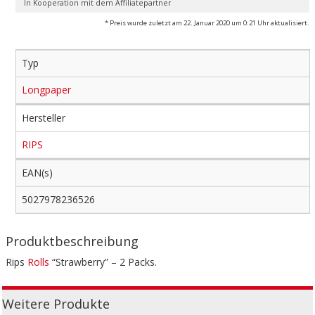
In Kooperation mit dem Affiliatepartner
* Preis wurde zuletzt am 22. Januar 2020 um 0:21 Uhr aktualisiert.
Typ
Longpaper
Hersteller
RIPS
EAN(s)
5027978236526
Produktbeschreibung
Rips
Rolls
“Strawberry” – 2 Packs.
Weitere Produkte