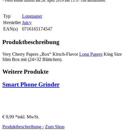
* Preis wurde zuletzt am 26. April 2019 um 13:57 Uhr aktualisiert.
Typ
Longpaper
Hersteller
Juicy
EAN(s)
0716165174547
Produktbeschreibung
Very Cherry Papers „Box“ Kirsch-Flavor
Long Papers
King Size
Slim Box mit (24×32 Blättchen).
Weitere Produkte
Smart Phone Grinder
€ 9,99 *
inkl. MwSt.
Produktbeschreibung ›
Zum Shop