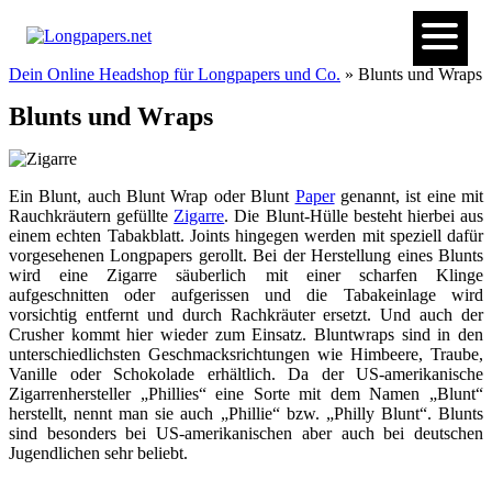
Dein Online Headshop für Longpapers und Co.
» Blunts und Wraps
Blunts und Wraps
Ein Blunt, auch Blunt Wrap oder Blunt
Paper
genannt, ist eine mit
Rauchkräutern gefüllte
Zigarre
. Die Blunt-Hülle besteht hierbei aus
einem echten Tabakblatt. Joints hingegen werden mit speziell dafür
vorgesehenen Longpapers gerollt. Bei der Herstellung eines Blunts
wird eine Zigarre säuberlich mit einer scharfen Klinge
aufgeschnitten oder aufgerissen und die Tabakeinlage wird
vorsichtig entfernt und durch Rachkräuter ersetzt. Und auch der
Crusher kommt hier wieder zum Einsatz. Bluntwraps sind in den
unterschiedlichsten Geschmacksrichtungen wie Himbeere, Traube,
Vanille oder Schokolade erhältlich. Da der US-amerikanische
Zigarrenhersteller „Phillies“ eine Sorte mit dem Namen „Blunt“
herstellt, nennt man sie auch „Phillie“ bzw. „Philly Blunt“. Blunts
sind besonders bei US-amerikanischen aber auch bei deutschen
Jugendlichen sehr beliebt.