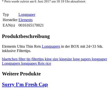
* Preis wurde zuletzt am 6. Juni 2017 um 18:19 Uhr aktualisiert.
Typ
Longpaper
Hersteller
Elements
EAN(s)
0016165170021
Produktbeschreibung
Elements Ultra Thin Reis
Longpapers
in der BOX mit 24×33 Stk.
inklusive Filtertips.
blaettchen
filter tip
filtertips
king size
kingsize
long papers
longpaper
Longpapers
longpapes
Reis
rice
Weitere Produkte
Sorry I’m Fresh Cap