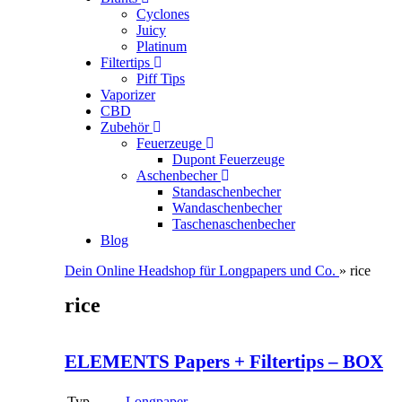
Cyclones
Juicy
Platinum
Filtertips
Piff Tips
Vaporizer
CBD
Zubehör
Feuerzeuge
Dupont Feuerzeuge
Aschenbecher
Standaschenbecher
Wandaschenbecher
Taschenaschenbecher
Blog
Dein Online Headshop für Longpapers und Co.
» rice
rice
ELEMENTS Papers + Filtertips – BOX
Typ
Longpaper