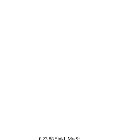
€ 23,88 *
inkl. MwSt.