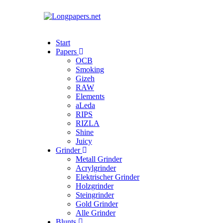
Start
Papers
OCB
Smoking
Gizeh
RAW
Elements
aLeda
RIPS
RIZLA
Shine
Juicy
Grinder
Metall Grinder
Acrylgrinder
Elektrischer Grinder
Holzgrinder
Steingrinder
Gold Grinder
Alle Grinder
Blunts