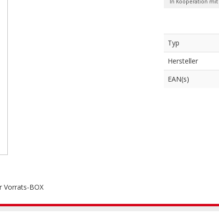
In Kooperation mit
Typ
Hersteller
EAN(s)
r Vorrats-BOX