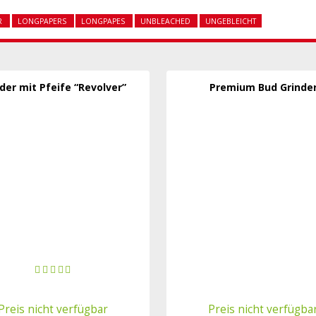
R
LONGPAPERS
LONGPAPES
UNBLEACHED
UNGEBLEICHT
der mit Pfeife “Revolver”
Premium Bud Grinde
Preis nicht verfügbar
Preis nicht verfügba