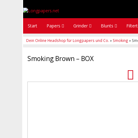
Start
Papers
Grinder
Blunts
Filter
Dein Online Headshop für Longpapers und Co.
»
Smoking
» Sm
Smoking Brown – BOX