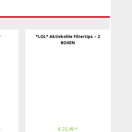
r
*LOL* Aktivkohle Filtertips – 2
BOXEN
r
€ 22,49 *