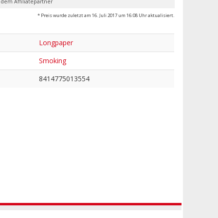
 dem Affiliatepartner
* Preis wurde zuletzt am 16. Juli 2017 um 16:08 Uhr aktualisiert.
Longpaper
Smoking
8414775013554