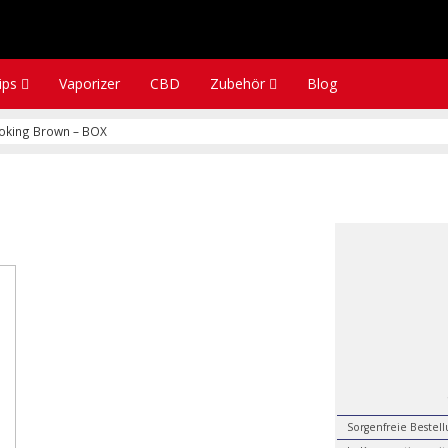
tips
Vaporizer
CBD
Zubehör
Blog
oking Brown – BOX
Sorgenfreie Bestel