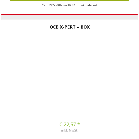
* am 2.05.2016 um 18:42 Uhr aktualisiert
OCB X-PERT – BOX
€ 22,57 *
inkl. MwSt.