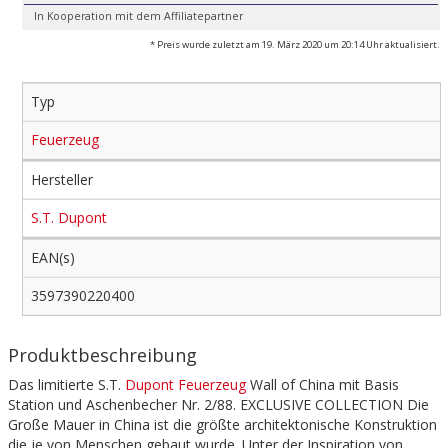
In Kooperation mit dem Affiliatepartner
* Preis wurde zuletzt am 19. März 2020 um 20:14 Uhr aktualisiert.
Typ
Feuerzeug
Hersteller
S.T. Dupont
EAN(s)
3597390220400
Produktbeschreibung
Das limitierte S.T.
Dupont Feuerzeug
Wall of China mit Basis
Station und Aschenbecher Nr. 2/88. EXCLUSIVE COLLECTION Die
Große Mauer in China ist die größte architektonische Konstruktion
die je von Menschen gebaut wurde. Unter der Inspiration von