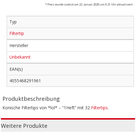
* Preis wurde zuletzt am 22. Januar 2020 um 0:21 Uhr aktualisiert.
Typ
Filtertip
Hersteller
Unbekannt
EAN(s)
4055468291961
Produktbeschreibung
Konische Filtertips von *lol* – “1Heft” mit 32
Filtertips
.
Weitere Produkte