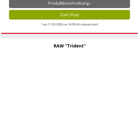
Produktbeschreibung ›
Zum Shop
* am 11.03.2020 um 16:09 Uhr aktualisiert
RAW “Trident”