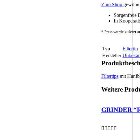
Zum Shop
gewöhnl
Sorgenfreie 
In Kooperatio
* Preis wurde zuletzt 
Typ
Filtertip
Hersteller
Unbekan
Produktbesc
Filtertips
mit Hanfbl
Weitere Prod
GRINDER “