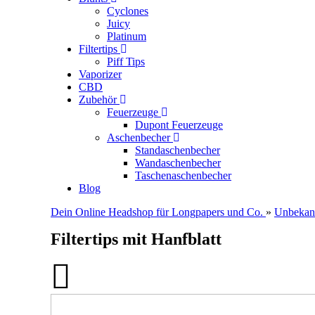
Cyclones
Juicy
Platinum
Filtertips
Piff Tips
Vaporizer
CBD
Zubehör
Feuerzeuge
Dupont Feuerzeuge
Aschenbecher
Standaschenbecher
Wandaschenbecher
Taschenaschenbecher
Blog
Dein Online Headshop für Longpapers und Co.
»
Unbekan
Filtertips mit Hanfblatt