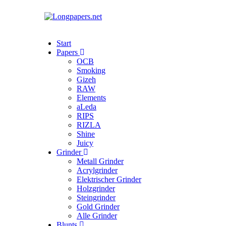
Start
Papers
OCB
Smoking
Gizeh
RAW
Elements
aLeda
RIPS
RIZLA
Shine
Juicy
Grinder
Metall Grinder
Acrylgrinder
Elektrischer Grinder
Holzgrinder
Steingrinder
Gold Grinder
Alle Grinder
Blunts