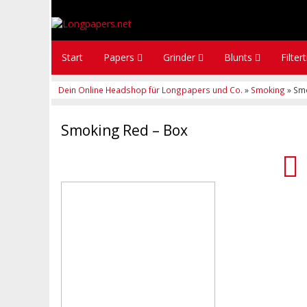
Start
Papers
Grinder
Blunts
Filter
Dein Online Headshop für Longpapers und Co.
»
Smoking
» Smo
Smoking Red – Box