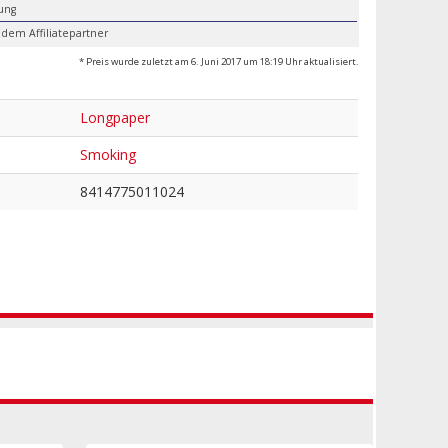
lung
 dem Affiliatepartner
* Preis wurde zuletzt am 6. Juni 2017 um 18:19 Uhr aktualisiert.
Longpaper
Smoking
8414775011024