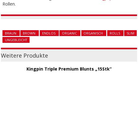
Rollen.
BRAUN
BROWN
ENDLOS
ORGANIC
ORGANISCH
ROLLS
SLIM
UNGEBLEICHT
Weitere Produkte
Kingpin Triple Premium Blunts „15Stk“