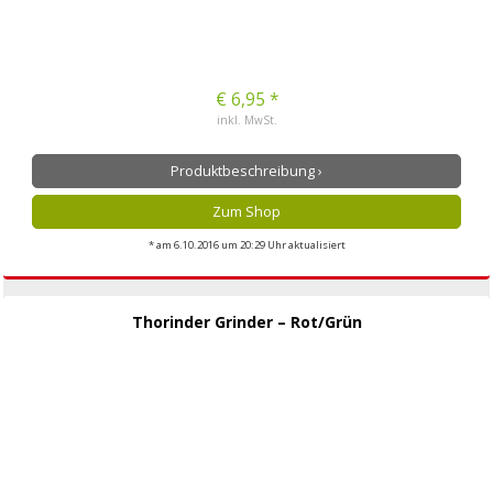
€ 6,95 *
inkl. MwSt.
Produktbeschreibung ›
Zum Shop
* am 6.10.2016 um 20:29 Uhr aktualisiert
Thorinder Grinder – Rot/Grün