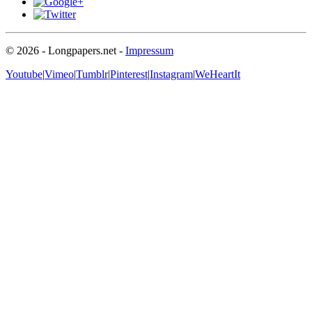
© 2026 - Longpapers.net -
Impressum
Youtube
|
Vimeo
|
Tumblr
|
Pinterest
|
Instagram
|
WeHeartIt