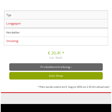
Typ
Longpaper
Hersteller
Smoking
€ 20,41 *
inkl. MwSt.
Produktbeschreibung ›
Zum Shop
* Preis wurde zuletzt am 6. August 2018 um 2:32 Uhr aktualisiert.