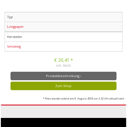
Typ
Longpaper
Hersteller
Smoking
€ 20,41 *
inkl. MwSt.
Produktbeschreibung ›
Zum Shop
* Preis wurde zuletzt am 6. August 2018 um 2:32 Uhr aktualisiert.