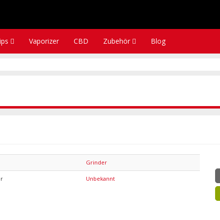
tips
Vaporizer
CBD
Zubehör
Blog
Grinder
er
Unbekannt