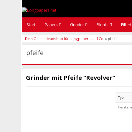
Start
Papers
Grinder
Blunts
Filter
Dein Online Headshop für Longpapers und Co.
» pfeife
pfeife
Grinder mit Pfeife “Revolver”
Typ
Herstell