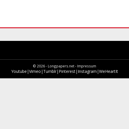
© 2026 - Longpapers.net -
Impressum
Youtube
|
Vimeo
|
Tumblr
|
Pinterest
|
Instagram
|
WeHeartIt