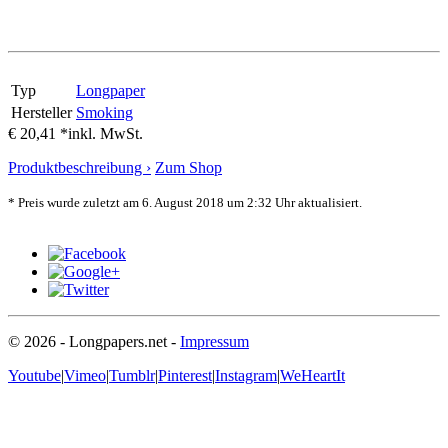
Typ
Longpaper
Hersteller
Smoking
€ 20,41 *
inkl. MwSt.
Produktbeschreibung ›
Zum Shop
* Preis wurde zuletzt am 6. August 2018 um 2:32 Uhr aktualisiert.
© 2026 - Longpapers.net -
Impressum
Youtube
|
Vimeo
|
Tumblr
|
Pinterest
|
Instagram
|
WeHeartIt