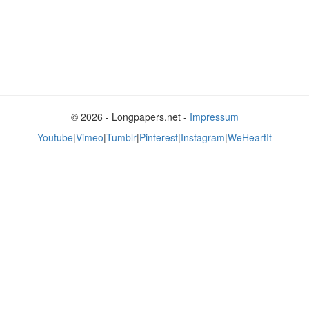
© 2026 - Longpapers.net -
Impressum
Youtube
|
Vimeo
|
Tumblr
|
Pinterest
|
Instagram
|
WeHeartIt