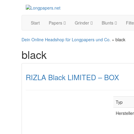
Start
Papers
Grinder
Blunts
Filt
Dein Online Headshop für Longpapers und Co.
» black
black
RIZLA Black LIMITED – BOX
Typ
Hersteller