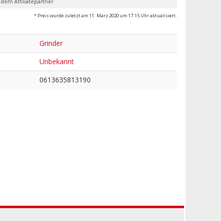
 dem Affiliatepartner
* Preis wurde zuletzt am 11. März 2020 um 17:15 Uhr aktualisiert.
Grinder
Unbekannt
0613635813190