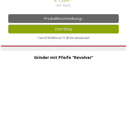
€ 15,89 *
inkl. MwSt.
Produktbeschreibung ›
Zum Shop
* am 27.04.2016 um 11:36 Uhr aktualisiert
Grinder mit Pfeife “Revolver”