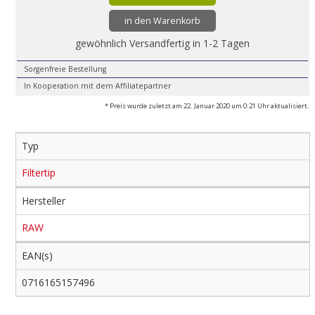
in den Warenkorb
gewöhnlich Versandfertig in 1-2 Tagen
Sorgenfreie Bestellung
In Kooperation mit dem Affiliatepartner
* Preis wurde zuletzt am 22. Januar 2020 um 0:21 Uhr aktualisiert.
Typ
Filtertip
Hersteller
RAW
EAN(s)
0716165157496