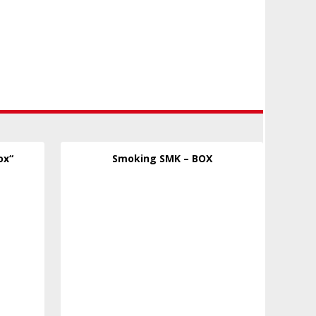
ox“
Smoking SMK – BOX