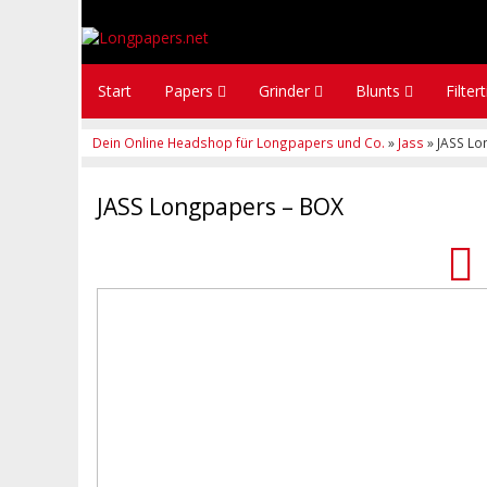
Start
Papers
Grinder
Blunts
Filter
Dein Online Headshop für Longpapers und Co.
»
Jass
» JASS Lo
JASS Longpapers – BOX