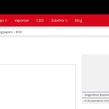
tips
Vaporizer
CBD
Zubehör
Blog
ngpapers – BOX
Sorgenfreie Bestel
In Kooperation mit