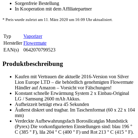
Sorgenfreie Bestellung
In Kooperation mit dem Affiliatepartner
* Preis wurde zuletzt am 11. März 2020 um 16:09 Uhr aktualisiert.
Typ
Vaporizer
Hersteller
Flowermate
EAN(s)
0642070799523
Produktbeschreibung
Kaufen mit Vertrauen die aktuelle 2016-Version von Silver
Lion Europe LTD – die behördlich genehmigten Flowermate
Händler auf Amazon – Vorsicht vor Fälschungen!
Konstant schnelle Erwärmung System 2 x Einbau-Original
LG / Samsung 2600 mAh Akkus.
Aufheizzeit beträgt etwa 45 Sekunden
Äußerst diskret und tragbar. Im Taschenformat (60 x 22 x 104
mm)
Verdeckte Aufbewahrungsfach Borosilicatglas Mundstück
(Pyrex) Die vorkonfigurierten Einstellungen sind: blau 196 °
C (385 ° F), lila 204 ° C (400 ° F) und Rot 213 ° C (415 ° F).